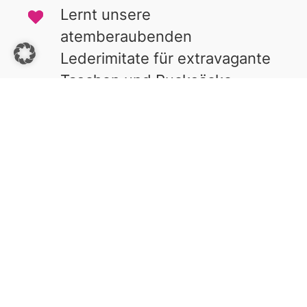
Lernt unsere
atemberaubenden
Lederimitate für extravagante
Taschen und Rucksäcke
kennen.
Stoffreste für Euer Projekt:
Bei uns findet Ihr kleine oder
größere Reste zu einem
günstigeren Preis.
Unsere Nähmaschinen
werden alle regelmäßig
gewartet und sind voll